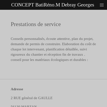
CONCEPT
BatiRéno.M Debray Georges
Passer
au
contenu
principal
Prestations de service
Conseils personnalisés, écoute attentive, plan du projet,
demande de permis de construire. Elaboration du coût de
chaque lot intervenant, planification détaillée, suivi
rigoureux du chantier et réception fin de travaux .
conseil pour les matériaux écologiques et durables :
Adresse
2 RUE général de GAULLE
56130 MARZAN